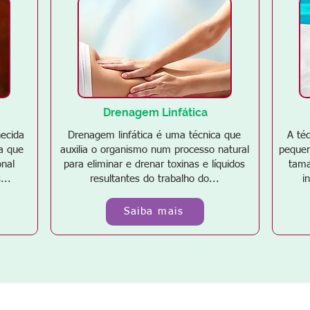
Drenagem Linfática
ecida
Drenagem linfática é uma técnica que
A té
a que
auxilia o organismo num processo natural
pequen
onal
para eliminar e drenar toxinas e líquidos
tama
...
resultantes do trabalho do...
i
Saiba mais