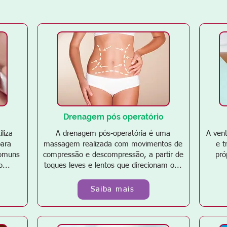
Drenagem pós operatório
liza
A drenagem pós-operatória é uma
A vent
para
massagem realizada com movimentos de
e t
comuns
compressão e descompressão, a partir de
pró
o...
toques leves e lentos que direcionam o...
Saiba mais