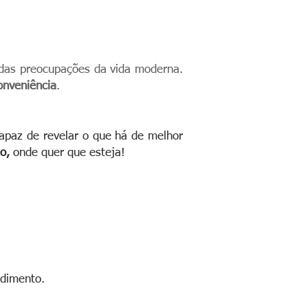
 das preocupações da vida moderna.
onveniência
.
apaz de revelar o que há de melhor
io,
onde quer que esteja!
ndimento.